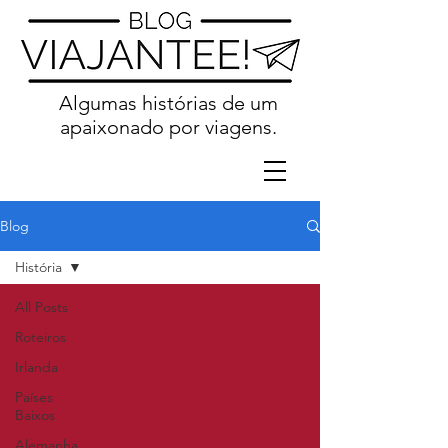
Algumas histórias de um
apaixonado por viagens.
Blog
História
All Posts
Roteiros
Irlanda
Países
Baixos
Alemanha