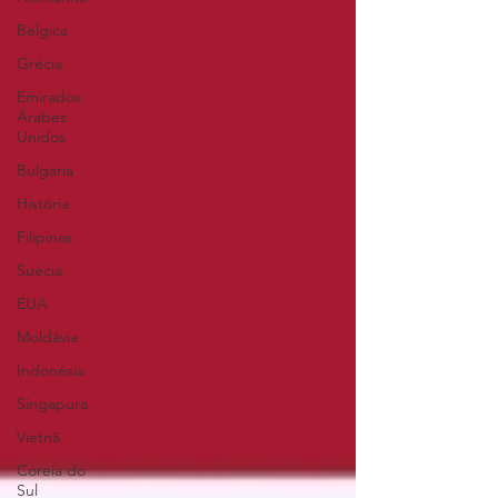
Bélgica
Grécia
Emirados
Árabes
Unidos
Bulgária
História
Filipinas
Suécia
EUA
Moldávia
Indonésia
Singapura
Vietnã
Coreia do
Sul