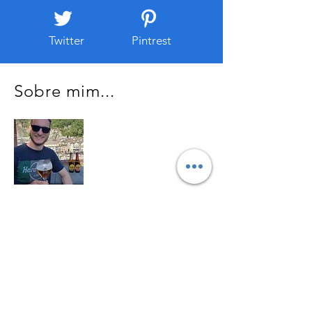
Twitter
Pintrest
Sobre mim...
Olá! Meu nome é Ednei, sou Engenheiro,
amante de viagens, vinhos e cervejas
artesanais, além de blogueiro amador...
Leia mais!
Receba as atualizações do