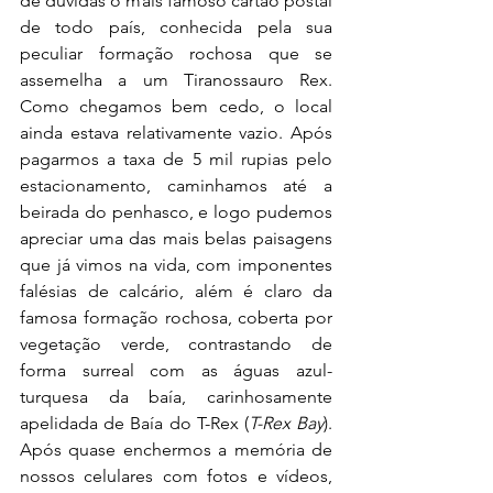
de dúvidas o mais famoso cartão postal 
de todo país, conhecida pela sua 
peculiar formação rochosa que se 
assemelha a um Tiranossauro Rex. 
Como chegamos bem cedo, o local 
ainda estava relativamente vazio. Após 
pagarmos a taxa de 5 mil rupias pelo 
estacionamento, caminhamos até a 
beirada do penhasco, e logo pudemos 
apreciar uma das mais belas paisagens 
que já vimos na vida, com imponentes 
falésias de calcário, além é claro da 
famosa formação rochosa, coberta por 
vegetação verde, contrastando de 
forma surreal com as águas azul-
turquesa da baía, carinhosamente 
apelidada de Baía do T-Rex (
T-Rex Bay
). 
Após quase enchermos a memória de 
nossos celulares com fotos e vídeos, 