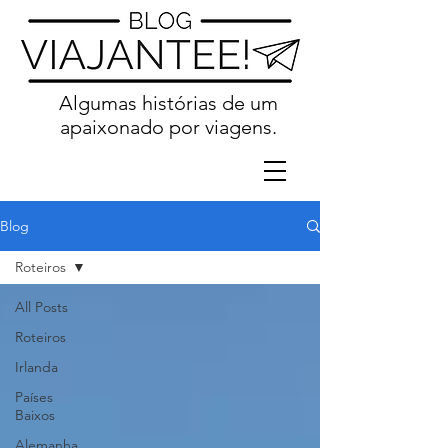
Algumas histórias de um
apaixonado por viagens.
Blog
Roteiros
All Posts
Roteiros
Irlanda
Países
Baixos
Alemanha