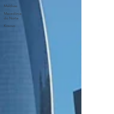
Maldivas
Macedônia
do Norte
Kosovo