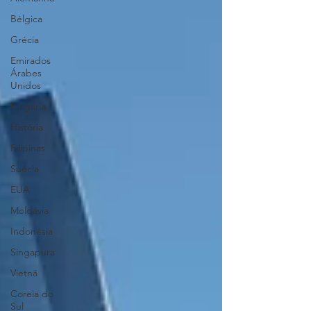
Bélgica
Grécia
Emirados
Árabes
Unidos
Bulgária
História
Filipinas
Suécia
EUA
Moldávia
Indonésia
Singapura
Vietnã
Coreia do
Sul