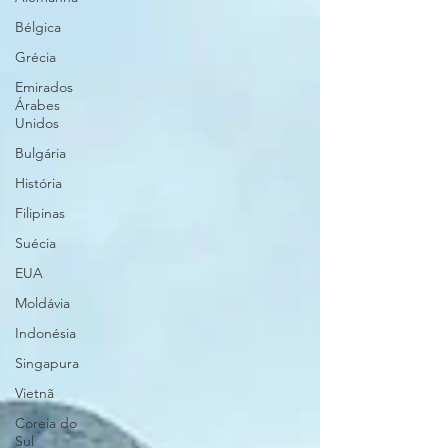
Bélgica
Grécia
Emirados
Árabes
Unidos
Bulgária
História
Filipinas
Suécia
EUA
Moldávia
Indonésia
Singapura
Vietnã
Coreia do
Sul