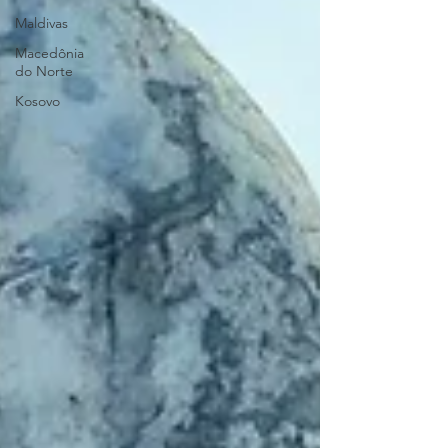
Maldivas
Macedônia
do Norte
Kosovo