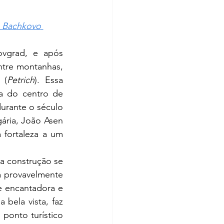
e Bachkovo
ntre montanhas, 
 (
Petrich
). Essa 
a do centro de 
urante o século 
ária, João Asen 
fortaleza a um 
a construção se 
 provavelmente 
e encantadora e 
ela vista, faz 
onto turístico 