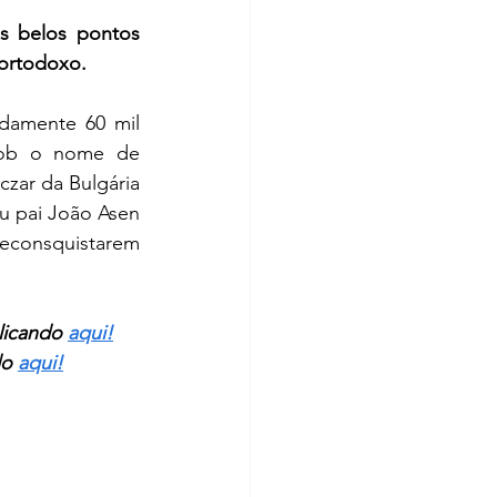
 belos pontos 
 ortodoxo.
amente 60 mil 
sob o nome de 
 czar da Bulgária 
u pai João Asen 
econsquistarem 
icando 
aqui!
o 
aqui!