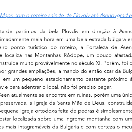
Maps com o roteiro saindo de Plovdiv até Asenovgrad 
oximadamente meia hora em uma 
bela estrada búlgara e
ro ponto turístico do roteiro, a Fortaleza de Asen
 se localiza nas Montanhas Ródope, um pouco afastad
nstruída muito provávelmente no século XI. Porém, foi d
 por grandes ampliações, a mando do então czar da Bulg
ro em um pequeno estacionamento bastante próximo à 
v e para adentrar o local, não foi preciso pagar.
Asen atualmente se encontra em ruínas, porém uma únic
eservada, a Igreja da Santa Mãe de Deus, construída
 pequena igreja ortodoxa feita de pedras é simplesment
star localizada sobre uma íngreme montanha com uma b
s mais intagramáveis da Bulgária e com certeza o meu p