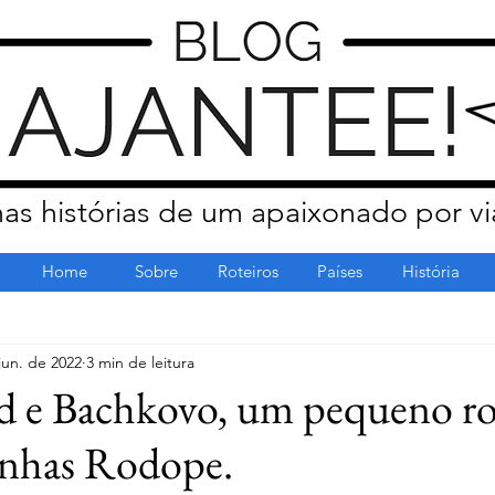
as histórias de um apaixonado por vi
Home
Sobre
Roteiros
Países
História
jun. de 2022
3 min de leitura
d e Bachkovo, um pequeno ro
nhas Rodope.