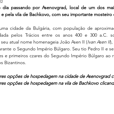
22
 dia passando por Asenovgrad, local de um dos mais
ia e pela vila de Bachkovo, com seu importante mosteiro
uma cidade da Bulgária, com população de aproximad
ndada pelos Trácios entre os anos 400 e 300 a.C. 
seu atual nome homenageia João Asen II (
Ivan Asen II
),
urante o Segundo Império Búlgaro. Seu tio Pedro II e se
es e primeiros czares do Segundo Império Búlgaro ao r
os Bizantinos.
ores opções de hospedagem na cidade de Asenovgrad cl
res opções de hospedagem na vila de Bachkovo clicand