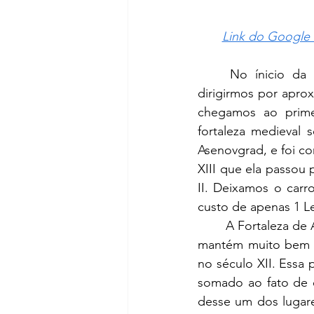
Link do Google 
	No ínicio da tarde partimos da bela Plovdiv em direção à Asenovgrad, e após 
dirigirmos por apr
chegamos ao primei
fortaleza medieval
Asenovgrad, e foi co
XIII que ela passou
II. Deixamos o car
custo de apenas 1 Le
A Fortaleza de 
mantém muito bem pr
no século XII. Essa
somado ao fato de e
desse um dos lugare