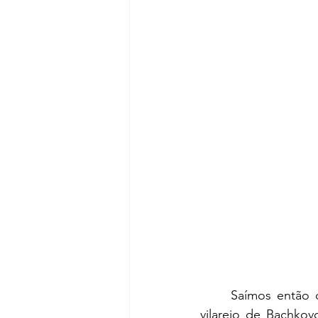
	Saímos 
então 
vilarejo de Bachkov