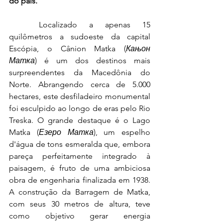
do país.
	Localizado a apenas 15 
quilômetros a sudoeste da capital 
Escópia, o Cânion Matka (
Кањон 
Матка
) é um dos destinos mais 
surpreendentes da Macedônia do 
Norte. Abrangendo cerca de 5.000 
hectares, este desfiladeiro monumental 
foi esculpido ao longo de eras pelo Rio 
Treska. O grande destaque é o Lago 
Matka (
Езеро Матка
), um espelho 
d'água de tons esmeralda que, embora 
pareça perfeitamente integrado à 
paisagem, é fruto de uma ambiciosa 
obra de engenharia finalizada em 1938. 
A construção da Barragem de Matka, 
com seus 30 metros de altura, teve 
como objetivo gerar energia 