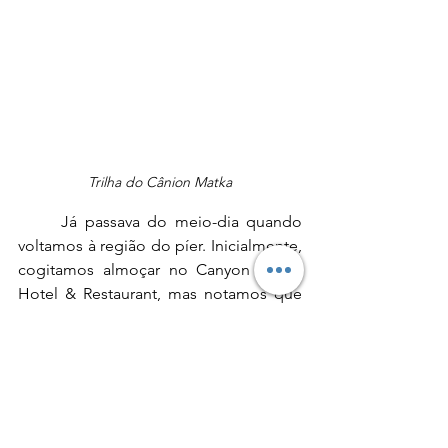
Trilha do Cânion Matka
	Já passava do meio-dia quando 
voltamos à região do píer. Inicialmente, 
cogitamos almoçar no Canyon Matka 
Hotel & Restaurant, mas notamos que 
os preços ali são sensivelmente mais 
elevados para o padrão macedônio, 
refletindo sua localização privilegiada. 
Optamos, então, por retornar ao carro e 
deixar o complexo em direção ao 
Restaurant Treska. Situado a apenas 6 