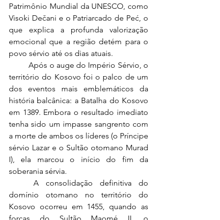
Patrimônio Mundial da UNESCO, como 
Visoki Dečani e o Patriarcado de Peć, o 
que explica a profunda valorização 
emocional que a região detém para o 
povo sérvio até os dias atuais.
	Após o auge do Império Sérvio, o 
território do Kosovo foi o palco de um 
dos eventos mais emblemáticos da 
história balcânica: a Batalha do Kosovo 
em 1389. Embora o resultado imediato 
tenha sido um impasse sangrento com 
a morte de ambos os líderes (o Príncipe 
sérvio Lazar e o Sultão otomano Murad 
I), ela marcou o início do fim da 
soberania sérvia.
	A consolidação definitiva do 
domínio otomano no território do 
Kosovo ocorreu em 1455, quando as 
forças do Sultão Maomé II, o 