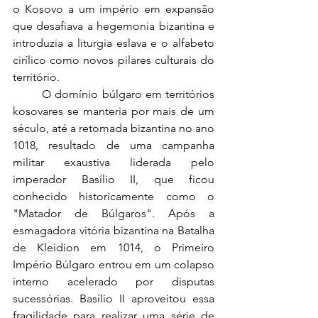
o Kosovo a um império em expansão 
que desafiava a hegemonia bizantina e 
introduzia a liturgia eslava e o alfabeto 
cirílico como novos pilares culturais do 
território.
	O domínio búlgaro em territórios 
kosovares se manteria por mais de um 
século, até a retomada bizantina no ano 
1018, resultado de uma campanha 
militar exaustiva liderada pelo 
imperador Basílio II, que ficou 
conhecido historicamente como o 
"Matador de Búlgaros". Após a 
esmagadora vitória bizantina na Batalha 
de Kleidion em 1014, o Primeiro 
Império Búlgaro entrou em um colapso 
interno acelerado por disputas 
sucessórias. Basílio II aproveitou essa 
fragilidade para realizar uma série de 