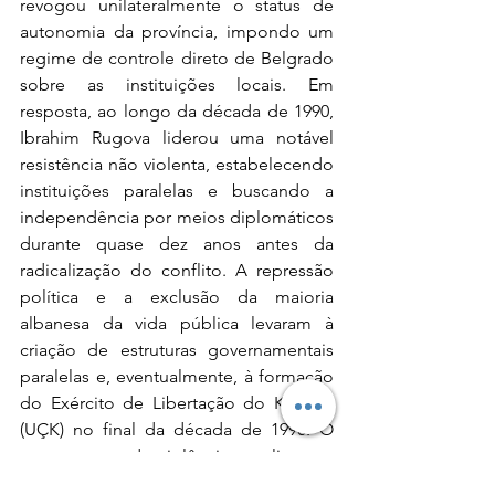
revogou unilateralmente o status de 
autonomia da província, impondo um 
regime de controle direto de Belgrado 
sobre as instituições locais. Em 
resposta, ao longo da década de 1990, 
Ibrahim Rugova liderou uma notável 
resistência não violenta, estabelecendo 
instituições paralelas e buscando a 
independência por meios diplomáticos 
durante quase dez anos antes da 
radicalização do conflito. A repressão 
política e a exclusão da maioria 
albanesa da vida pública levaram à 
criação de estruturas governamentais 
paralelas e, eventualmente, à formação 
do Exército de Libertação do Kosovo 
(UÇK) no final da década de 1990. O 
agravamento da violência e a limpeza 
étnica perpetrada pelas forças de 