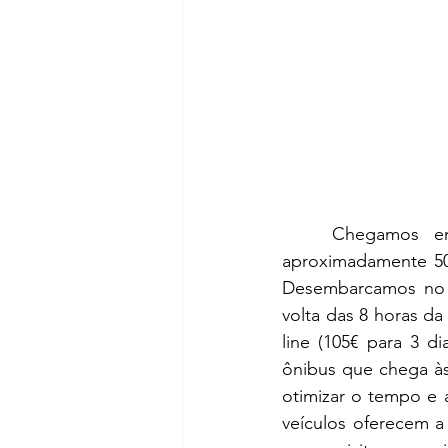
	Chegamos em Santorini vindos da capital Atenas, em um voo que durou 
aproximadamente 50 
Desembarcamos no ún
volta das 8 horas d
line (105€ para 3 d
ônibus que chega às
otimizar o tempo e 
veículos oferecem a 