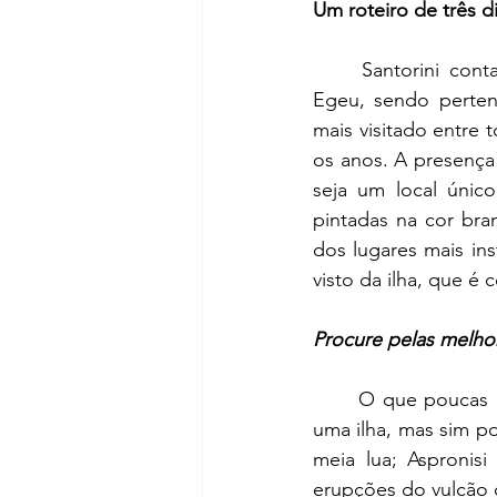
Um roteiro de três d
	Santorini conta com aproximadamente 15 mil habitantes, e está localizada no mar 
Egeu, sendo perten
mais visitado entre 
os anos. A presença
seja um local únic
pintadas na cor bra
dos lugares mais in
visto da ilha, que 
Procure pelas melho
	O que poucas pessoas sabem é que Santorini na verdade não é formada por apenas 
uma ilha, mas sim po
meia lua; Aspronisi
erupções do vulcão d