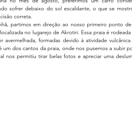
ilha no mês de agosto, preferimos um carro conven
ndo sofrer debaixo do sol escaldante, o que se mostr
cisão correta.
localizada no lugarejo de Akrotiri. Essa praia é rodeada
r avermelhada, formadas devido à atividade vulcânica
é um dos cantos da praia, onde nos pusemos a subir p
inal nos permitiu tirar belas fotos e apreciar uma deslum