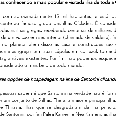
ias conhecendo a mais popular e visitada ilha de toda a 
cente ao famoso grupo das ilhas Cíclades. É conside
todas as ilhas gregas, recebendo centenas de milhares de
 de um vulcão em seu interior (chamado de caldeira), f
o no planeta, além disso as casa e construções são 
nca e as igrejas tem suas cúpulas em cor azul, tornand
stagramáveis existentes. Por fim, não podemos esquecer
é considerado o mais belo de todo mundo.
res opções de hospedagem na ilha de Santorini clicand
r um conjunto de 5 ilhas: Thera, a maior e principal ilha
 e Thirasia, ilhas que se desgrudaram da ilha princi
e Santorini; por fim Palea Kameni e Nea Kameni, as ilhas