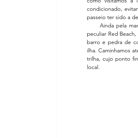
como visitamos a 
condicionado, evita
passeio ter sido a de
	Ainda pela manhã, partimos em direção ao nosso primeiro ponto de visita na ilha, a 
peculiar Red Beach, 
barro e pedra de co
ilha. Caminhamos at
trilha, cujo ponto f
local.