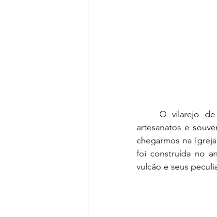
	O vilarejo de Fira conta com inúmeros bares, restaurantes e lojas (de roupas, 
artesanatos e souve
chegarmos na Igreja 
foi construída no a
vulcão e seus peculia