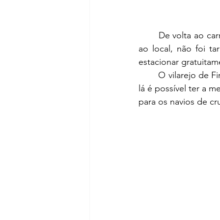
	De volta ao carro, rumamos em direção à capital da ilha de Santorini, Fira, e chegando 
ao local, não foi t
estacionar gratuitame
	O vilarejo de Fira está localizado no topo de um penhasco de 400 metros de altura. De 
lá é possível ter a m
para os navios de cr