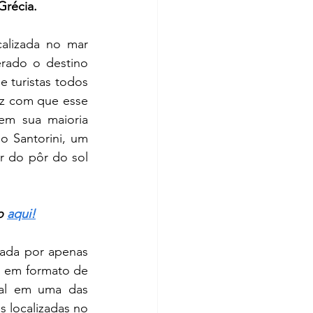
Grécia.
rado o destino 
 turistas todos 
az com que esse 
em sua maioria 
o Santorini, um 
 do pôr do sol 
o 
aqui!
, em formato de 
pal em uma das 
 localizadas no 