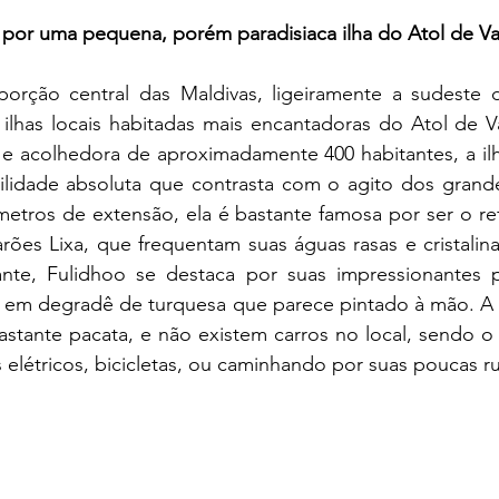
 por uma pequena, porém paradisiaca ilha do Atol de Va
porção central das Maldivas, ligeiramente a sudeste d
ilhas locais habitadas mais encantadoras do Atol de 
 acolhedora de aproximadamente 400 habitantes, a ilh
ilidade absoluta que contrasta com o agito dos grande
etros de extensão, ela é bastante famosa por ser o ref
ões Lixa, que frequentam suas águas rasas e cristalina
nte, Fulidhoo se destaca por suas impressionantes pr
em degradê de turquesa que parece pintado à mão. A p
astante pacata, e não existem carros no local, sendo o t
 elétricos, bicicletas, ou caminhando por suas poucas ru