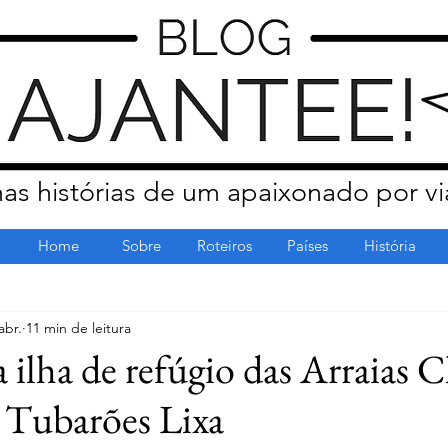
as histórias de um apaixonado por vi
Home
Sobre
Roteiros
Países
História
abr.
11 min de leitura
 ilha de refúgio das Arraias 
 Tubarões Lixa