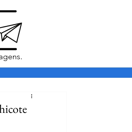
agens.
Chicote