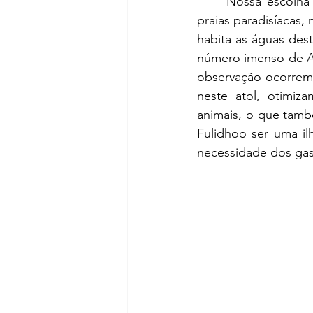
	Nossa escolha por Fulidhoo foi estratégica. Além do desejo evidente de relaxar em 
praias paradisíacas,
habita as águas dest
número imenso de Arr
observação ocorrem 
neste atol, otimi
animais, o que també
Fulidhoo ser uma ilh
necessidade dos gast