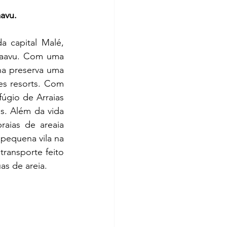
avu.
a capital Malé, 
Vaavu. Com uma 
a preserva uma 
s resorts. Com 
úgio de Arraias 
s. Além da vida 
aias de areaia 
equena vila na 
ransporte feito 
as de areia.