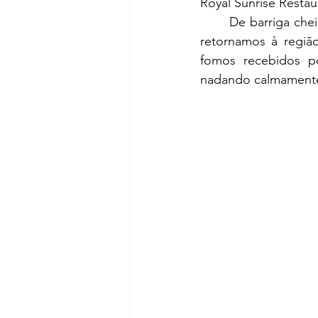
Royal Sunrise Resta
	De barriga cheia, finalmente partimos para explorar a ilha. Para nossa primeira parada, 
retornamos à região
fomos recebidos por
nadando calmamente