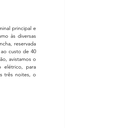
umo às diversas 
cha, reservada 
ao custo de 40 
o, avistamos o 
elétrico, para 
percorrer os menos de 300 metros até nossa hospedagem pelas próximas três noites, o 