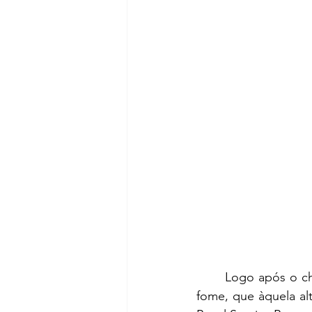
	Logo após o check-in no hotel, saímos em busca de um restaurante para saciar nossa 
fome, que àquela al