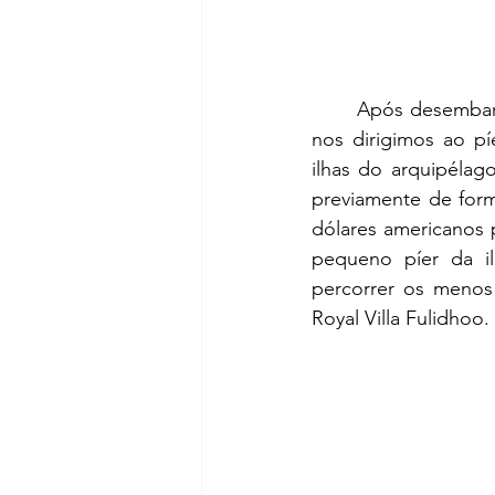
	Após desembarcarmos no aeroporto da capital, Malé, deixamos o terminal principal e 
nos dirigimos ao pí
ilhas do arquipélag
previamente de form
dólares americanos 
pequeno píer da il
Royal Villa Fulidhoo
.