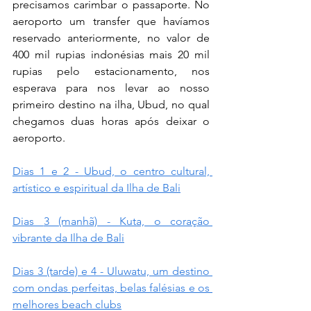
precisamos carimbar o passaporte. No 
aeroporto um transfer que havíamos 
reservado anteriormente, no valor de 
400 mil rupias 
indonésias mais 20 mil 
rupias pelo estacionamento, nos 
esperava para nos levar ao nosso 
primeiro destino na ilha, Ubud, no qual 
chegamos duas horas após deixar o 
aeroporto.
Dias 1 e 2 - 
Ubud, o centro cultural, 
artístico e espiritual da Ilha de Bali
Dias 
3 (manh
ã)
 - 
Kuta, o coração 
vibrante da Ilha de Bali
Dias 3 (tarde) e 4 - Uluwatu, um destino 
com ondas perfeitas, belas falésias e os 
melhores beach clubs