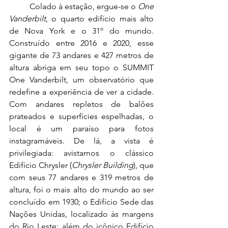
	Colado à estação, ergue-se o 
One 
Vanderbilt
, o quarto edifício mais alto 
de Nova York e o 31º do mundo. 
Construído entre 2016 e 2020, esse 
gigante de 73 andares e 427 metros de 
altura abriga em seu topo o SUMMIT 
One Vanderbilt, um observatório que 
redefine a experiência de ver a cidade. 
Com andares repletos de balões 
prateados e superfícies espelhadas, o 
local é um paraíso para fotos 
instagramáveis. De lá, a vista é 
privilegiada: avistamos o clássico 
Edifício Chrysler (
Chrysler Building
), que 
com seus 77 andares e 319 metros de 
altura, foi o mais alto do mundo ao ser 
concluído em 1930; o Edifício Sede das 
Nações Unidas, localizado às margens 
do Rio Leste; além do icônico Edifício 