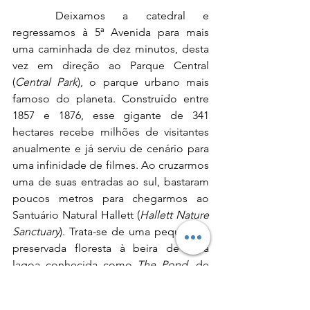
	Deixamos a catedral e 
regressamos à 5ª Avenida para mais 
uma caminhada de dez minutos, desta 
vez em direção ao Parque Central 
(
Central Park
), o parque urbano mais 
famoso do planeta. Construído entre 
1857 e 1876, esse gigante de 341 
hectares recebe milhões de visitantes 
anualmente e já serviu de cenário para 
uma infinidade de filmes. Ao cruzarmos 
uma de suas entradas ao sul, bastaram 
poucos metros para chegarmos ao 
Santuário Natural Hallett (
Hallett Nature 
Sanctuary
). Trata-se de uma pequena e 
preservada floresta à beira de uma 
lagoa conhecida como 
The Pond
, de 
onde pudemos capturar fotos 
espetaculares que contrastam a densa 