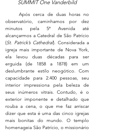
SUMMIT One Vanderbild
	Após cerca de duas horas no 
observatório, caminhamos por dez 
minutos pela 5ª Avenida até 
alcançarmos a Catedral de São Patrício 
(
St. Patrick’s Cathedral
). Considerada a 
igreja mais importante de Nova York, 
ela levou duas décadas para ser 
erguida (de 1858 a 1878) em um 
deslumbrante estilo neogótico. Com 
capacidade para 2.400 pessoas, seu 
interior impressiona pela beleza de 
seus inúmeros vitrais. Contudo, é o 
exterior imponente e detalhado que 
rouba a cena, o que me faz arriscar 
dizer que esta é uma das cinco igrejas 
mais bonitas do mundo. O templo 
homenageia São Patrício, o missionário 