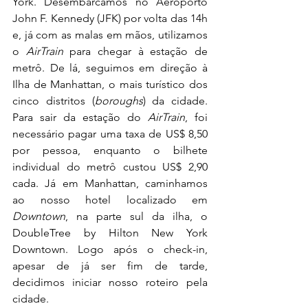
York. Desembarcamos no Aeroporto 
John F. Kennedy (JFK) por volta das 14h 
e, já com as malas em mãos, utilizamos 
o 
AirTrain
 para chegar à estação de 
metrô. De lá, seguimos em direção à 
Ilha de Manhattan, o mais turístico dos 
cinco distritos (
boroughs
) da cidade. 
Para sair da estação do 
AirTrain
, foi 
necessário pagar uma taxa de US$ 8,50 
por pessoa, enquanto o bilhete 
individual do metrô custou US$ 2,90 
cada. Já em Manhattan, caminhamos 
ao nosso hotel localizado em 
Downtown
, na parte sul da ilha, o 
DoubleTree by Hilton New York 
Downtown
. Logo após o check-in, 
apesar de já ser fim de tarde, 
decidimos iniciar nosso roteiro pela 
cidade.