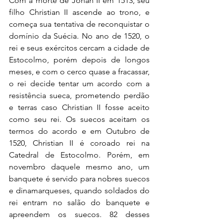
Com a morte de Johan II em 1513, seu 
filho Christian II ascende ao trono, e 
começa sua tentativa de reconquistar o 
domínio da Suécia. No ano de 1520, o 
rei e seus exércitos cercam a cidade de 
Estocolmo, porém depois de longos 
meses, e com o cerco quase a fracassar, 
o rei decide tentar um acordo com a 
resistência sueca, prometendo perdão 
e terras caso Christian II fosse aceito 
como seu rei. Os suecos aceitam os 
termos do acordo e em Outubro de 
1520, Christian II é coroado rei na 
Catedral de Estocolmo. Porém, em 
novembro daquele mesmo ano, um 
banquete é servido para nobres suecos 
e dinamarqueses, quando soldados do 
rei entram no salão do banquete e 
apreendem os suecos. 82 desses 