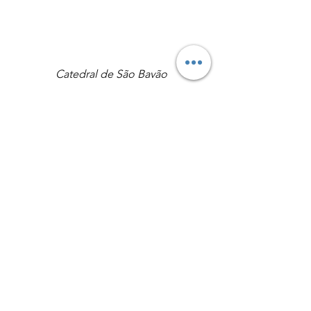
Catedral de São Bavão
Obra "A Adoração do Cordeiro 
Místico", fonte: Wikipedia
	Após conhecermos as três torres, 